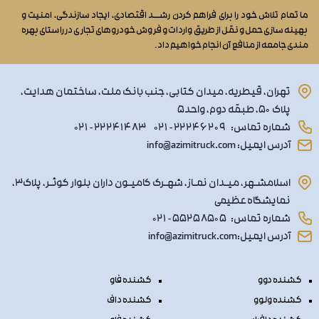
ما تمام تلاش خود را برای فراهم کردن رشــد اقتصادی، ایجاد سازندگی، امنیت و
بهینه سازی حمل و نقل از طریق واردات و فروش خودروهای تجاری در راستای بهره
مندی جامعه از منافع آن انجام خواهیم داد.
تهران، قیطریه، میدان کتابی، جنب بانک ملت، ساختمان هدایت،
پلاک ۵۰، طبقه دوم، واحد۵
شماره تماس:
۰۲۱ - ۲۲۲۴۶۲۰۹
۰۲۱ - ۲۲۲۴۱۴۸۳
آدرس ایمیل: info@azimitruck.com
اسلامشـهر، میـدان نمـاز، شهـرک کامیـون داران بلوار کوثـر، پلاک۳،
نمایشگاه عظیمی
شماره تماس:
۰۲۱ - ۵۵۲۵۸۵۰۵
آدرس ایمیل:info@azimitruck.com
کشنده دوو
کشنده فاو
کشنده ولوو
کشنده داف