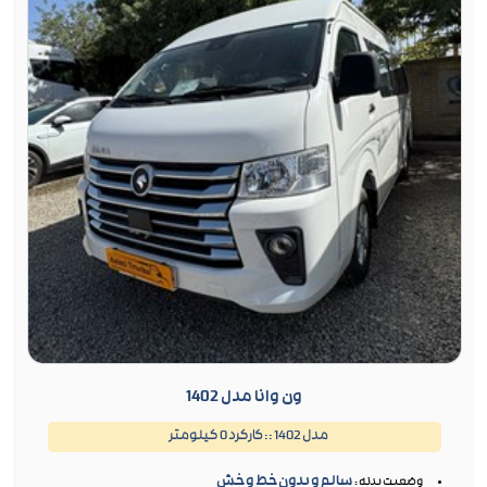
ون وانا مدل 1402
مدل 1402 :: کارکرد 0 کیلومتر
سالم و بدون خط و خش
وضعیت بدنه :