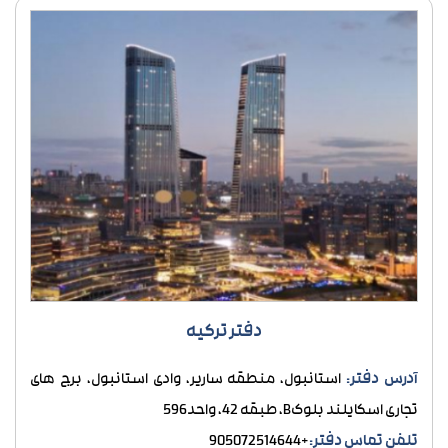
دفتر ترکیه
آدرس دفتر:
استانبول، منطقه ساریر، وادی استانبول، برج های
تجاری اسکایلند بلوکB، طبقه 42، واحد596
تلفن تماس دفتر:
+905072514644