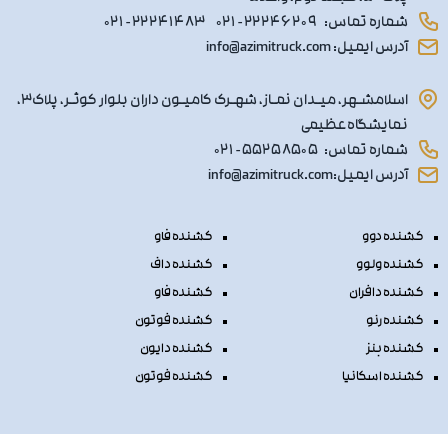
شماره تماس:
۰۲۱ - ۲۲۲۴۶۲۰۹
۰۲۱ - ۲۲۲۴۱۴۸۳
آدرس ایمیل: info@azimitruck.com
اسلامشـهر، میـدان نمـاز، شهـرک کامیـون داران بلوار کوثـر، پلاک۳،
نمایشگاه عظیمی
شماره تماس:
۰۲۱ - ۵۵۲۵۸۵۰۵
آدرس ایمیل:info@azimitruck.com
کشنده دوو
کشنده فاو
کشنده ولوو
کشنده داف
کشنده دافران
کشنده فاو
کشنده رنو
کشنده فوتون
کشنده بنز
کشنده دایون
کشنده اسکانیا
کشنده فوتون